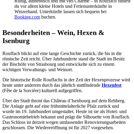
Ruhig, authentisch und mit viel Charme – in Rouffach findest
du vor allem kleine Hotels und Ferienunterkünfte in
Winzerhand. Unterkünfte lassen sich bequem bei
Booking.com
buchen.
Besonderheiten – Wein, Hexen &
Isenburg
Rouffach blickt auf eine lange Geschichte zurück, die bis in die
römische Zeit reicht. Über Jahrhunderte stand die Stadt im Besitz
der Bischöfe von Strasbourg und entwickelte sich zu einem
wichtigen Verwaltungs- und Weinort.
Die historische Rolle Rouffachs in der Zeit der Hexenprozesse wird
heute unter anderem durch das jährlich stattfindende
Hexenfest
(Fête de la Sorcière) kulturell aufgegriffen.
Über der Stadt thront das Château d’Isenbourg auf dem Rehberg.
Die Anlage geht auf eine frühmittelalterliche Pfalz zurück und
wurde im 19. Jahrhundert umgestaltet. Heute ist sie als Hotel- und
Gastronomiebetrieb bekannt und prägt die Silhouette von Rouffach.
Das Schloss ist derzeit wegen umfassender Renovierungsarbeiten
geschlossen. Die Wiedereröffnung ist für 2027 vorgesehen.