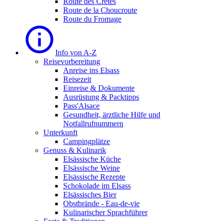
Route des Cretes
Route de la Choucroute
Route du Fromage
Info von A-Z
Reisevorbereitung
Anreise ins Elsass
Reisezeit
Einreise & Dokumente
Ausrüstung & Packtipps
Pass'Alsace
Gesundheit, ärztliche Hilfe und
Notfallrufnummern
Unterkunft
Campingplätze
Genuss & Kulinarik
Elsässische Küche
Elsässische Weine
Elsässische Rezepte
Schokolade im Elsass
Elsässisches Bier
Obstbrände - Eau-de-vie
Kulinarischer Sprachführer