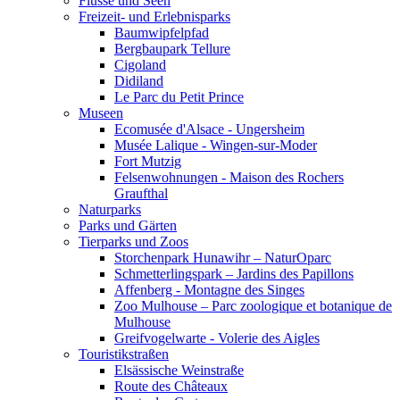
Flüsse und Seen
Freizeit- und Erlebnisparks
Baumwipfelpfad
Bergbaupark Tellure
Cigoland
Didiland
Le Parc du Petit Prince
Museen
Ecomusée d'Alsace - Ungersheim
Musée Lalique - Wingen-sur-Moder
Fort Mutzig
Felsenwohnungen - Maison des Rochers
Graufthal
Naturparks
Parks und Gärten
Tierparks und Zoos
Storchenpark Hunawihr – NaturOparc
Schmetterlingspark – Jardins des Papillons
Affenberg - Montagne des Singes
Zoo Mulhouse – Parc zoologique et botanique de
Mulhouse
Greifvogelwarte - Volerie des Aigles
Touristikstraßen
Elsässische Weinstraße
Route des Châteaux