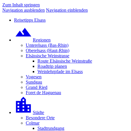
Zum Inhalt springen
Navigation ausblenden
Navigation einblenden
Reisetipps Elsass
Regionen
Unterelsass (Bas-Rhin)
Oberelsass (Haut-Rhin)
Elsässische Weinstrasse
Route Elsässische Weinstraße
Roadtrip planen
Weinlehrpfade im Elsass
Vogesen
Sundgau
Grand Ried
Foret de Haguenau
Städte
Besondere Orte
Colmar
Stadtrundgang