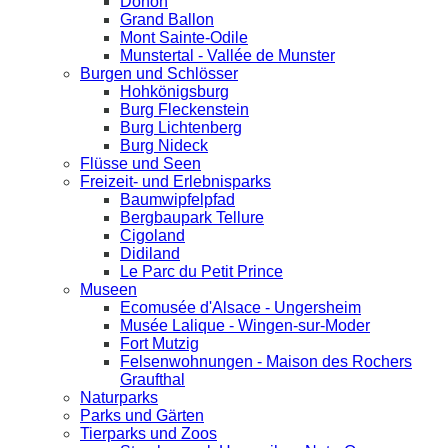
Donon
Grand Ballon
Mont Sainte-Odile
Munstertal - Vallée de Munster
Burgen und Schlösser
Hohkönigsburg
Burg Fleckenstein
Burg Lichtenberg
Burg Nideck
Flüsse und Seen
Freizeit- und Erlebnisparks
Baumwipfelpfad
Bergbaupark Tellure
Cigoland
Didiland
Le Parc du Petit Prince
Museen
Ecomusée d'Alsace - Ungersheim
Musée Lalique - Wingen-sur-Moder
Fort Mutzig
Felsenwohnungen - Maison des Rochers
Graufthal
Naturparks
Parks und Gärten
Tierparks und Zoos