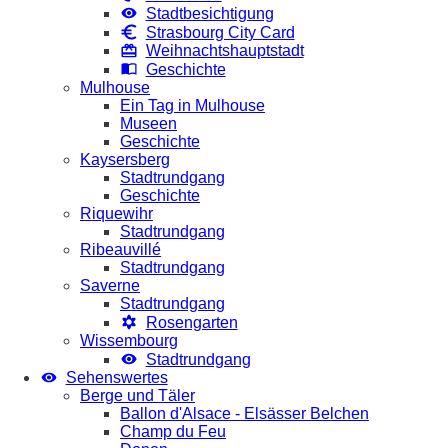
Stadtbesichtigung
Strasbourg City Card
Weihnachtshauptstadt
Geschichte
Mulhouse
Ein Tag in Mulhouse
Museen
Geschichte
Kaysersberg
Stadtrundgang
Geschichte
Riquewihr
Stadtrundgang
Ribeauvillé
Stadtrundgang
Saverne
Stadtrundgang
Rosengarten
Wissembourg
Stadtrundgang
Sehenswertes
Berge und Täler
Ballon d'Alsace - Elsässer Belchen
Champ du Feu