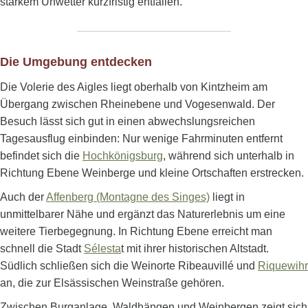
starkem Unwetter kurzfristig entfallen.
Die Umgebung entdecken
Die Volerie des Aigles liegt oberhalb von Kintzheim am
Übergang zwischen Rheinebene und Vogesenwald. Der
Besuch lässt sich gut in einen abwechslungsreichen
Tagesausflug einbinden: Nur wenige Fahrminuten entfernt
befindet sich die
Hochkönigsburg
, während sich unterhalb in
Richtung Ebene Weinberge und kleine Ortschaften erstrecken.
Auch der
Affenberg (Montagne des Singes)
liegt in
unmittelbarer Nähe und ergänzt das Naturerlebnis um eine
weitere Tierbegegnung. In Richtung Ebene erreicht man
schnell die Stadt
Sélesta
t mit ihrer historischen Altstadt.
Südlich schließen sich die Weinorte Ribeauvillé und
Riquewihr
an, die zur Elsässischen Weinstraße gehören.
Zwischen Burganlage, Waldhängen und Weinbergen zeigt sich