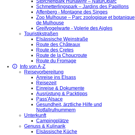
Storchenpark Hunawihr – NaturOparc
Schmetterlingspark – Jardins des Papillons
Affenberg - Montagne des Singes
Zoo Mulhouse – Parc zoologique et botanique
de Mulhouse
Greifvogelwarte - Volerie des Aigles
Touristikstraßen
Elsässische Weinstraße
Route des Châteaux
Route des Cretes
Route de la Choucroute
Route du Fromage
Info von A-Z
Reisevorbereitung
Anreise ins Elsass
Reisezeit
Einreise & Dokumente
Ausrüstung & Packtipps
Pass'Alsace
Gesundheit, ärztliche Hilfe und
Notfallrufnummern
Unterkunft
Campingplätze
Genuss & Kulinarik
Elsässische Küche