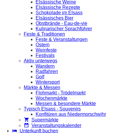
Elsässische Weine
Elsässische Rezepte
Schokolade im Elsass
Elsässisches Bier
Obstbrände - Eau-de-vie
Kulinarischer Sprachführer
Feste & Traditionen
Feste & Veranstaltungen
Ostern
Weinfeste
Festivals
Aktiv unterwegs
Wandern
Radfahren
Golf
Wintersport
Märkte & Messen
Flohmarkt - Trödelmarkt
Wochenmärkte
Messen & besondere Märkte
Typisch Elsass - Souvenirs
Konfitüren aus Niedermorschwihr
Supermärkte
Veranstaltungskalender
Unterkunft buchen