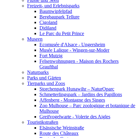
Flüsse und Seen
Freizeit- und Erlebnisparks
Baumwipfelpfad
Bergbaupark Tellure
Cigoland
Didiland
Le Parc du Petit Prince
Museen
Ecomusée d'Alsace - Ungersheim
Musée Lalique - Wingen-sur-Moder
Fort Mutzig
Felsenwohnungen - Maison des Rochers
Graufthal
Naturparks
Parks und Gärten
Tierparks und Zoos
Storchenpark Hunawihr – NaturOparc
Schmetterlingspark – Jardins des Papillons
Affenberg - Montagne des Singes
Zoo Mulhouse – Parc zoologique et botanique de
Mulhouse
Greifvogelwarte - Volerie des Aigles
Touristikstraßen
Elsässische Weinstraße
Route des Châteaux