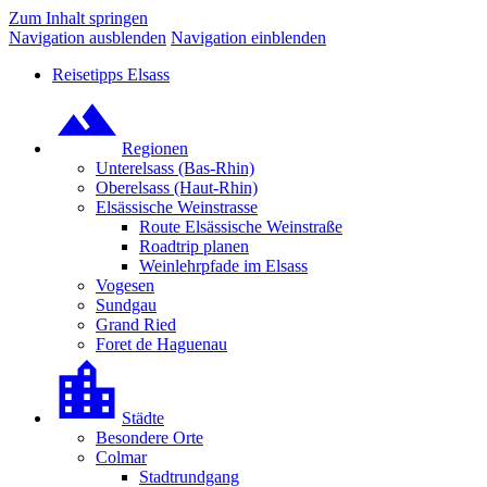
Zum Inhalt springen
Navigation ausblenden
Navigation einblenden
Reisetipps Elsass
Regionen
Unterelsass (Bas-Rhin)
Oberelsass (Haut-Rhin)
Elsässische Weinstrasse
Route Elsässische Weinstraße
Roadtrip planen
Weinlehrpfade im Elsass
Vogesen
Sundgau
Grand Ried
Foret de Haguenau
Städte
Besondere Orte
Colmar
Stadtrundgang