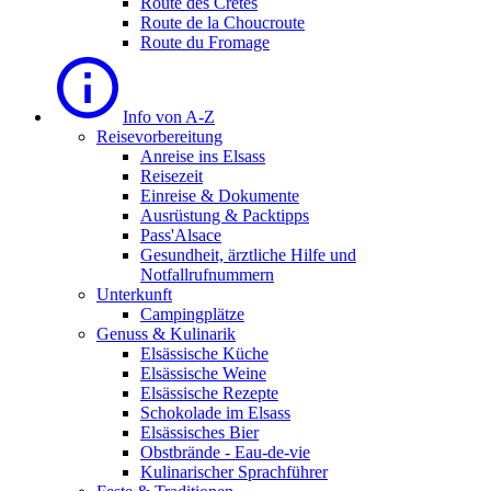
Route des Cretes
Route de la Choucroute
Route du Fromage
Info von A-Z
Reisevorbereitung
Anreise ins Elsass
Reisezeit
Einreise & Dokumente
Ausrüstung & Packtipps
Pass'Alsace
Gesundheit, ärztliche Hilfe und
Notfallrufnummern
Unterkunft
Campingplätze
Genuss & Kulinarik
Elsässische Küche
Elsässische Weine
Elsässische Rezepte
Schokolade im Elsass
Elsässisches Bier
Obstbrände - Eau-de-vie
Kulinarischer Sprachführer