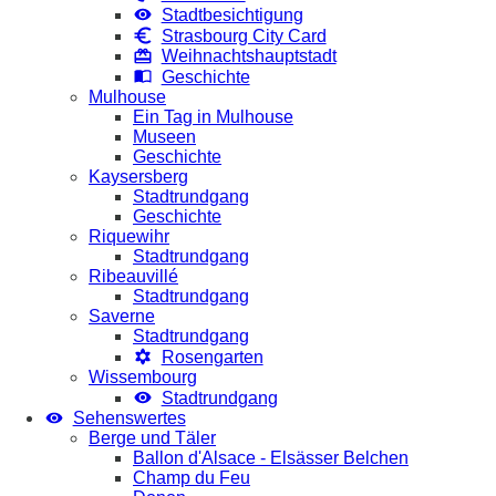
Stadtbesichtigung
Strasbourg City Card
Weihnachtshauptstadt
Geschichte
Mulhouse
Ein Tag in Mulhouse
Museen
Geschichte
Kaysersberg
Stadtrundgang
Geschichte
Riquewihr
Stadtrundgang
Ribeauvillé
Stadtrundgang
Saverne
Stadtrundgang
Rosengarten
Wissembourg
Stadtrundgang
Sehenswertes
Berge und Täler
Ballon d'Alsace - Elsässer Belchen
Champ du Feu