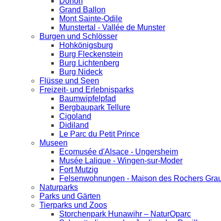
Donon
Grand Ballon
Mont Sainte-Odile
Munstertal - Vallée de Munster
Burgen und Schlösser
Hohkönigsburg
Burg Fleckenstein
Burg Lichtenberg
Burg Nideck
Flüsse und Seen
Freizeit- und Erlebnisparks
Baumwipfelpfad
Bergbaupark Tellure
Cigoland
Didiland
Le Parc du Petit Prince
Museen
Ecomusée d'Alsace - Ungersheim
Musée Lalique - Wingen-sur-Moder
Fort Mutzig
Felsenwohnungen - Maison des Rochers Grau
Naturparks
Parks und Gärten
Tierparks und Zoos
Storchenpark Hunawihr – NaturOparc