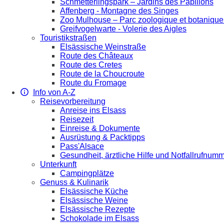
Schmetterlingspark – Jardins des Papillons
Affenberg - Montagne des Singes
Zoo Mulhouse – Parc zoologique et botaniqu
Greifvogelwarte - Volerie des Aigles
Touristikstraßen
Elsässische Weinstraße
Route des Châteaux
Route des Cretes
Route de la Choucroute
Route du Fromage
Info von A-Z
Reisevorbereitung
Anreise ins Elsass
Reisezeit
Einreise & Dokumente
Ausrüstung & Packtipps
Pass'Alsace
Gesundheit, ärztliche Hilfe und Notfallrufnum
Unterkunft
Campingplätze
Genuss & Kulinarik
Elsässische Küche
Elsässische Weine
Elsässische Rezepte
Schokolade im Elsass