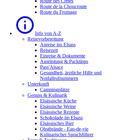
Route des Cretes
Route de la Choucroute
Route du Fromage
Info von A-Z
Reisevorbereitung
Anreise ins Elsass
Reisezeit
Einreise & Dokumente
Ausrüstung & Packtipps
Pass'Alsace
Gesundheit, ärztliche Hilfe und
Notfallrufnummern
Unterkunft
Campingplätze
Genuss & Kulinarik
Elsässische Küche
Elsässische Weine
Elsässische Rezepte
Schokolade im Elsass
Elsässisches Bier
Obstbrände - Eau-de-vie
Kulinarischer Sprachführer