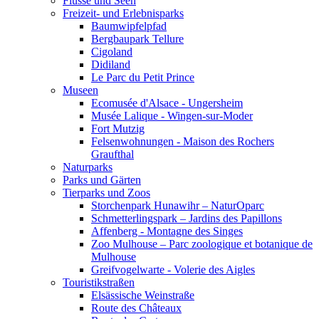
Flüsse und Seen
Freizeit- und Erlebnisparks
Baumwipfelpfad
Bergbaupark Tellure
Cigoland
Didiland
Le Parc du Petit Prince
Museen
Ecomusée d'Alsace - Ungersheim
Musée Lalique - Wingen-sur-Moder
Fort Mutzig
Felsenwohnungen - Maison des Rochers
Graufthal
Naturparks
Parks und Gärten
Tierparks und Zoos
Storchenpark Hunawihr – NaturOparc
Schmetterlingspark – Jardins des Papillons
Affenberg - Montagne des Singes
Zoo Mulhouse – Parc zoologique et botanique de
Mulhouse
Greifvogelwarte - Volerie des Aigles
Touristikstraßen
Elsässische Weinstraße
Route des Châteaux