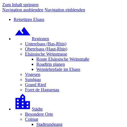
Zum Inhalt springen
Navigation ausblenden
Navigation einblenden
Reisetipps Elsass
Regionen
Unterelsass (Bas-Rhin)
Oberelsass (Haut-Rhin)
Elsässische Weinstrasse
Route Elsässische Weinstraße
Roadtrip planen
Weinlehrpfade im Elsass
Vogesen
Sundgau
Grand Ried
Foret de Haguenau
Städte
Besondere Orte
Colmar
Stadtrundgang