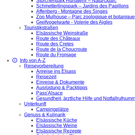
Storchenpark Hunawihr – NaturOparc
Schmetterlingspark – Jardins des Papillons
Affenberg - Montagne des Singes
Zoo Mulhouse – Parc zoologique et botaniqu
Greifvogelwarte - Volerie des Aigles
Touristikstraßen
Elsässische Weinstraße
Route des Châteaux
Route des Cretes
Route de la Choucroute
Route du Fromage
Info von A-Z
Reisevorbereitung
Anreise ins Elsass
Reisezeit
Einreise & Dokumente
Ausrüstung & Packtipps
Pass'Alsace
Gesundheit, ärztliche Hilfe und Notfallrufnum
Unterkunft
Campingplätze
Genuss & Kulinarik
Elsässische Küche
Elsässische Weine
Elsässische Rezepte