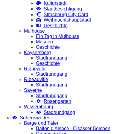
Kulturstadt
Stadtbesichtigung
Strasbourg City Card
Weihnachtshauptstadt
Geschichte
Mulhouse
Ein Tag in Mulhouse
Museen
Geschichte
Kaysersberg
Stadtrundgang
Geschichte
Riquewihr
Stadtrundgang
Ribeauvillé
Stadtrundgang
Saverne
Stadtrundgang
Rosengarten
Wissembourg
Stadtrundgang
Sehenswertes
Berge und Täler
Ballon d'Alsace - Elsässer Belchen
Champ du Feu