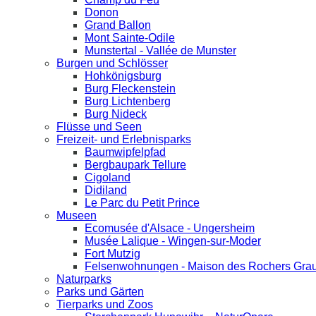
Donon
Grand Ballon
Mont Sainte-Odile
Munstertal - Vallée de Munster
Burgen und Schlösser
Hohkönigsburg
Burg Fleckenstein
Burg Lichtenberg
Burg Nideck
Flüsse und Seen
Freizeit- und Erlebnisparks
Baumwipfelpfad
Bergbaupark Tellure
Cigoland
Didiland
Le Parc du Petit Prince
Museen
Ecomusée d'Alsace - Ungersheim
Musée Lalique - Wingen-sur-Moder
Fort Mutzig
Felsenwohnungen - Maison des Rochers Grau
Naturparks
Parks und Gärten
Tierparks und Zoos