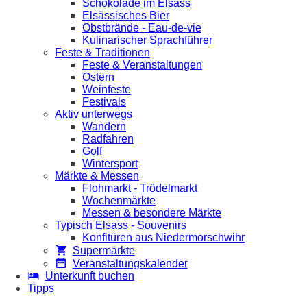
Schokolade im Elsass
Elsässisches Bier
Obstbrände - Eau-de-vie
Kulinarischer Sprachführer
Feste & Traditionen
Feste & Veranstaltungen
Ostern
Weinfeste
Festivals
Aktiv unterwegs
Wandern
Radfahren
Golf
Wintersport
Märkte & Messen
Flohmarkt - Trödelmarkt
Wochenmärkte
Messen & besondere Märkte
Typisch Elsass - Souvenirs
Konfitüren aus Niedermorschwihr
Supermärkte
Veranstaltungskalender
Unterkunft buchen
Tipps