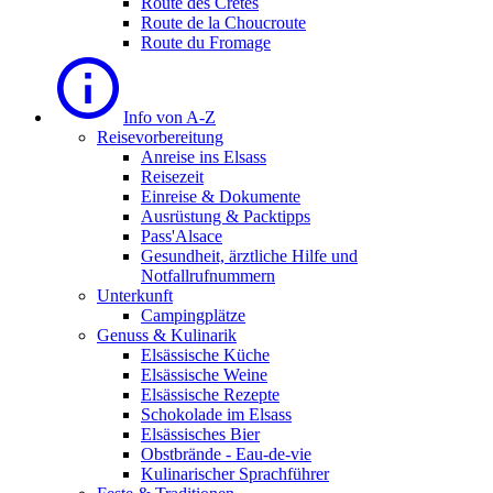
Route des Cretes
Route de la Choucroute
Route du Fromage
Info von A-Z
Reisevorbereitung
Anreise ins Elsass
Reisezeit
Einreise & Dokumente
Ausrüstung & Packtipps
Pass'Alsace
Gesundheit, ärztliche Hilfe und
Notfallrufnummern
Unterkunft
Campingplätze
Genuss & Kulinarik
Elsässische Küche
Elsässische Weine
Elsässische Rezepte
Schokolade im Elsass
Elsässisches Bier
Obstbrände - Eau-de-vie
Kulinarischer Sprachführer