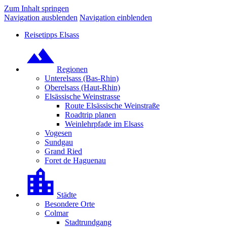
Zum Inhalt springen
Navigation ausblenden
Navigation einblenden
Reisetipps Elsass
Regionen
Unterelsass (Bas-Rhin)
Oberelsass (Haut-Rhin)
Elsässische Weinstrasse
Route Elsässische Weinstraße
Roadtrip planen
Weinlehrpfade im Elsass
Vogesen
Sundgau
Grand Ried
Foret de Haguenau
Städte
Besondere Orte
Colmar
Stadtrundgang