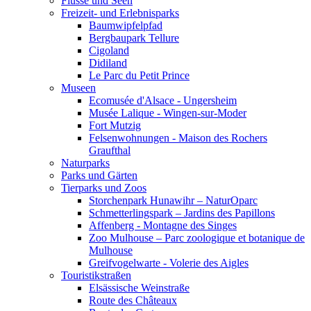
Flüsse und Seen
Freizeit- und Erlebnisparks
Baumwipfelpfad
Bergbaupark Tellure
Cigoland
Didiland
Le Parc du Petit Prince
Museen
Ecomusée d'Alsace - Ungersheim
Musée Lalique - Wingen-sur-Moder
Fort Mutzig
Felsenwohnungen - Maison des Rochers
Graufthal
Naturparks
Parks und Gärten
Tierparks und Zoos
Storchenpark Hunawihr – NaturOparc
Schmetterlingspark – Jardins des Papillons
Affenberg - Montagne des Singes
Zoo Mulhouse – Parc zoologique et botanique de
Mulhouse
Greifvogelwarte - Volerie des Aigles
Touristikstraßen
Elsässische Weinstraße
Route des Châteaux