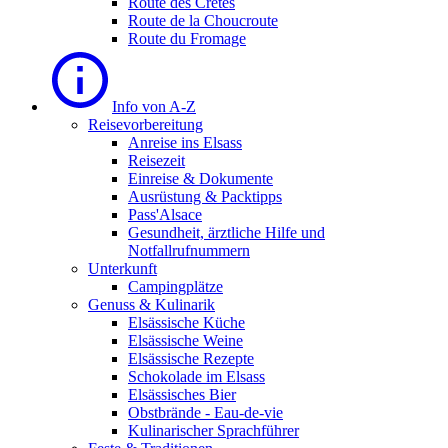
Route des Cretes
Route de la Choucroute
Route du Fromage
Info von A-Z
Reisevorbereitung
Anreise ins Elsass
Reisezeit
Einreise & Dokumente
Ausrüstung & Packtipps
Pass'Alsace
Gesundheit, ärztliche Hilfe und
Notfallrufnummern
Unterkunft
Campingplätze
Genuss & Kulinarik
Elsässische Küche
Elsässische Weine
Elsässische Rezepte
Schokolade im Elsass
Elsässisches Bier
Obstbrände - Eau-de-vie
Kulinarischer Sprachführer