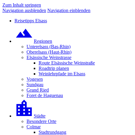
Zum Inhalt springen
Navigation ausblenden
Navigation einblenden
Reisetipps Elsass
Regionen
Unterelsass (Bas-Rhin)
Oberelsass (Haut-Rhin)
Elsässische Weinstrasse
Route Elsässische Weinstraße
Roadtrip planen
Weinlehrpfade im Elsass
Vogesen
Sundgau
Grand Ried
Foret de Haguenau
Städte
Besondere Orte
Colmar
Stadtrundgang