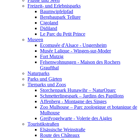
Flüsse und Seen
Freizeit- und Erlebnisparks
Baumwipfelpfad
Bergbaupark Tellure
Cigoland
Didiland
Le Parc du Petit Prince
Museen
Ecomusée d'Alsace - Ungersheim
Musée Lalique - Wingen-sur-Moder
Fort Mutzig
Felsenwohnungen - Maison des Rochers
Graufthal
Naturparks
Parks und Gärten
Tierparks und Zoos
Storchenpark Hunawihr – NaturOparc
Schmetterlingspark – Jardins des Papillons
Affenberg - Montagne des Singes
Zoo Mulhouse – Parc zoologique et botanique de
Mulhouse
Greifvogelwarte - Volerie des Aigles
Touristikstraßen
Elsässische Weinstraße
Route des Châteaux