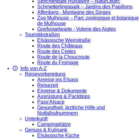
Storchenpark Hunawihr – NaturOparc
Schmetterlingspark – Jardins des Papillons
Affenberg - Montagne des Singes
Zoo Mulhouse – Parc zoologique et botanique
de Mulhouse
Greifvogelwarte - Volerie des Aigles
Touristikstraßen
Elsässische Weinstraße
Route des Châteaux
Route des Cretes
Route de la Choucroute
Route du Fromage
Info von A-Z
Reisevorbereitung
Anreise ins Elsass
Reisezeit
Einreise & Dokumente
Ausrüstung & Packtipps
Pass'Alsace
Gesundheit, ärztliche Hilfe und
Notfallrufnummern
Unterkunft
Campingplätze
Genuss & Kulinarik
Elsässische Küche