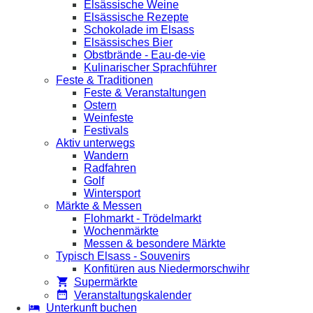
Elsässische Weine
Elsässische Rezepte
Schokolade im Elsass
Elsässisches Bier
Obstbrände - Eau-de-vie
Kulinarischer Sprachführer
Feste & Traditionen
Feste & Veranstaltungen
Ostern
Weinfeste
Festivals
Aktiv unterwegs
Wandern
Radfahren
Golf
Wintersport
Märkte & Messen
Flohmarkt - Trödelmarkt
Wochenmärkte
Messen & besondere Märkte
Typisch Elsass - Souvenirs
Konfitüren aus Niedermorschwihr
Supermärkte
Veranstaltungskalender
Unterkunft buchen