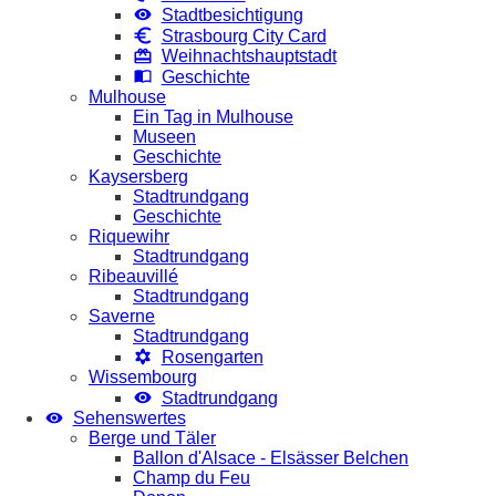
Stadtbesichtigung
Strasbourg City Card
Weihnachtshauptstadt
Geschichte
Mulhouse
Ein Tag in Mulhouse
Museen
Geschichte
Kaysersberg
Stadtrundgang
Geschichte
Riquewihr
Stadtrundgang
Ribeauvillé
Stadtrundgang
Saverne
Stadtrundgang
Rosengarten
Wissembourg
Stadtrundgang
Sehenswertes
Berge und Täler
Ballon d'Alsace - Elsässer Belchen
Champ du Feu