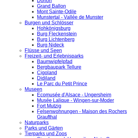
Donon
Grand Ballon
Mont Sainte-Odile
Munstertal - Vallée de Munster
Burgen und Schlösser
Hohkönigsburg
Burg Fleckenstein
Burg Lichtenberg
Burg Nideck
Flüsse und Seen
Freizeit- und Erlebnisparks
Baumwipfelpfad
Bergbaupark Tellure
Cigoland
Didiland
Le Parc du Petit Prince
Museen
Ecomusée d'Alsace - Ungersheim
Musée Lalique - Wingen-sur-Moder
Fort Mutzig
Felsenwohnungen - Maison des Rochers
Graufthal
Naturparks
Parks und Gärten
Tierparks und Zoos