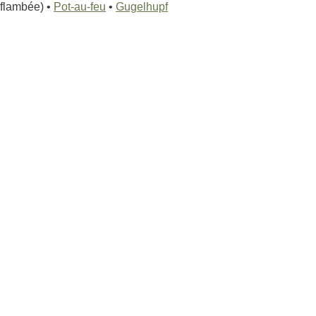
flambée) •
Pot-au-feu
•
Gugelhupf