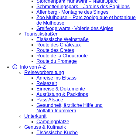
Storchenpark Hunawihr – NaturOparc
Schmetterlingspark – Jardins des Papillons
Affenberg - Montagne des Singes
Zoo Mulhouse – Parc zoologique et botanique
de Mulhouse
Greifvogelwarte - Volerie des Aigles
Touristikstraßen
Elsässische Weinstraße
Route des Châteaux
Route des Cretes
Route de la Choucroute
Route du Fromage
Info von A-Z
Reisevorbereitung
Anreise ins Elsass
Reisezeit
Einreise & Dokumente
Ausrüstung & Packtipps
Pass'Alsace
Gesundheit, ärztliche Hilfe und
Notfallrufnummern
Unterkunft
Campingplätze
Genuss & Kulinarik
Elsässische Küche