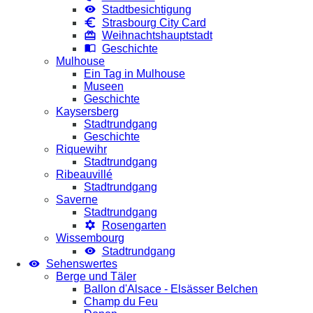
Stadtbesichtigung
Strasbourg City Card
Weihnachtshauptstadt
Geschichte
Mulhouse
Ein Tag in Mulhouse
Museen
Geschichte
Kaysersberg
Stadtrundgang
Geschichte
Riquewihr
Stadtrundgang
Ribeauvillé
Stadtrundgang
Saverne
Stadtrundgang
Rosengarten
Wissembourg
Stadtrundgang
Sehenswertes
Berge und Täler
Ballon d'Alsace - Elsässer Belchen
Champ du Feu