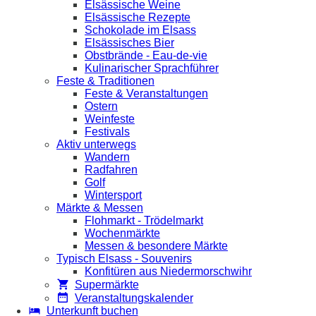
Elsässische Weine
Elsässische Rezepte
Schokolade im Elsass
Elsässisches Bier
Obstbrände - Eau-de-vie
Kulinarischer Sprachführer
Feste & Traditionen
Feste & Veranstaltungen
Ostern
Weinfeste
Festivals
Aktiv unterwegs
Wandern
Radfahren
Golf
Wintersport
Märkte & Messen
Flohmarkt - Trödelmarkt
Wochenmärkte
Messen & besondere Märkte
Typisch Elsass - Souvenirs
Konfitüren aus Niedermorschwihr
Supermärkte
Veranstaltungskalender
Unterkunft buchen