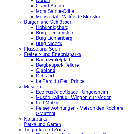
Donon
Grand Ballon
Mont Sainte-Odile
Munstertal - Vallée de Munster
Burgen und Schlösser
Hohkönigsburg
Burg Fleckenstein
Burg Lichtenberg
Burg Nideck
Flüsse und Seen
Freizeit- und Erlebnisparks
Baumwipfelpfad
Bergbaupark Tellure
Cigoland
Didiland
Le Parc du Petit Prince
Museen
Ecomusée d'Alsace - Ungersheim
Musée Lalique - Wingen-sur-Moder
Fort Mutzig
Felsenwohnungen - Maison des Rochers
Graufthal
Naturparks
Parks und Gärten
Tierparks und Zoos