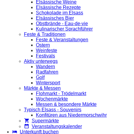
Elsässische Weine
Elsässische Rezepte
Schokolade im Elsass
Elsässisches Bier
Obstbrände - Eau-de-vie
Kulinarischer Sprachführer
Feste & Traditionen
Feste & Veranstaltungen
Ostern
Weinfeste
Festivals
Aktiv unterwegs
Wandern
Radfahren
Golf
Wintersport
Märkte & Messen
Flohmarkt - Trödelmarkt
Wochenmärkte
Messen & besondere Märkte
Typisch Elsass - Souvenirs
Konfitüren aus Niedermorschwihr
Supermärkte
Veranstaltungskalender
Unterkunft buchen