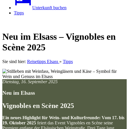
Unterkunft buchen
Tipps
Neu im Elsass – Vignobles en
Scène 2025
Sie sind hier:
Reisetipps Elsass
»
Tipps
Dienstag, 16. September 2025
Neu im Elsass
Vignobles en Scène 2025
Ein neues Highlight für Wein- und Kulturfreunde: Vom 17. bis
19. Oktober 2025
feiert das Event Vignobles en Scène seine
Premiere entlang der
Elsässischen Weinstraße
. Drei Tage lang