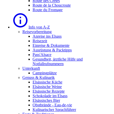
Route des Cretes
Route de la Choucroute
Route du Fromage
Info von A-Z
Reisevorbereitung
Anreise ins Elsass
Reisezeit
Einreise & Dokumente
Ausrüstung & Packtipps
Pass'Alsace
Gesundheit, ärztliche Hilfe und
Notfallrufnummern
Unterkunft
Campingplätze
Genuss & Kulinarik
Elsässische Küche
Elsässische Weine
Elsässische Rezepte
Schokolade im Elsass
Elsässisches Bier
Obstbrände - Eau-de-vie
Kulinarischer Sprachführer