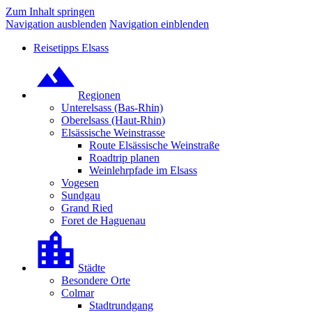
Zum Inhalt springen
Navigation ausblenden
Navigation einblenden
Reisetipps Elsass
Regionen
Unterelsass (Bas-Rhin)
Oberelsass (Haut-Rhin)
Elsässische Weinstrasse
Route Elsässische Weinstraße
Roadtrip planen
Weinlehrpfade im Elsass
Vogesen
Sundgau
Grand Ried
Foret de Haguenau
Städte
Besondere Orte
Colmar
Stadtrundgang