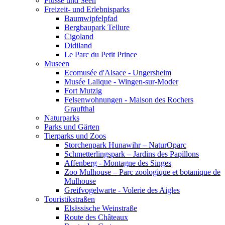
Flüsse und Seen
Freizeit- und Erlebnisparks
Baumwipfelpfad
Bergbaupark Tellure
Cigoland
Didiland
Le Parc du Petit Prince
Museen
Ecomusée d'Alsace - Ungersheim
Musée Lalique - Wingen-sur-Moder
Fort Mutzig
Felsenwohnungen - Maison des Rochers
Graufthal
Naturparks
Parks und Gärten
Tierparks und Zoos
Storchenpark Hunawihr – NaturOparc
Schmetterlingspark – Jardins des Papillons
Affenberg - Montagne des Singes
Zoo Mulhouse – Parc zoologique et botanique de
Mulhouse
Greifvogelwarte - Volerie des Aigles
Touristikstraßen
Elsässische Weinstraße
Route des Châteaux