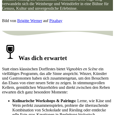
verwandeln sich die Weinberge und Weindörfer in eine Bühne für
Genuss, Kultur und unvergessliche Erlebnisse.
Bild von
Brigitte Werner
auf
Pixabay
Was dich erwartet
Statt eines klassischen Dorffestes bietet
Vignobles en Scène
ein
vielfältiges Programm, das alle Sinne anspricht. Winzer, Künstler
und Gastronomen haben sich zusammengetan, um den Besuchern
das Elsass von einer neuen Seite zu zeigen. In stimmungsvollen
Kellern, gemütlichen Winzerhöfen und direkt zwischen den Reben
erwarten dich ganz besondere Momente:
Kulinarische Workshops & Pairings:
Lerne, wie Käse und
Wein perfekt zusammenspielen, probiere die überraschende
Kombination von Schokolade und Riesling oder entdecke
edle Foie-gras-Kreationen in Begleitung biologisch