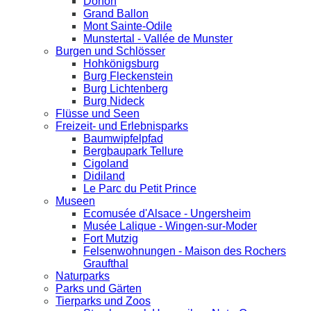
Donon
Grand Ballon
Mont Sainte-Odile
Munstertal - Vallée de Munster
Burgen und Schlösser
Hohkönigsburg
Burg Fleckenstein
Burg Lichtenberg
Burg Nideck
Flüsse und Seen
Freizeit- und Erlebnisparks
Baumwipfelpfad
Bergbaupark Tellure
Cigoland
Didiland
Le Parc du Petit Prince
Museen
Ecomusée d'Alsace - Ungersheim
Musée Lalique - Wingen-sur-Moder
Fort Mutzig
Felsenwohnungen - Maison des Rochers
Graufthal
Naturparks
Parks und Gärten
Tierparks und Zoos