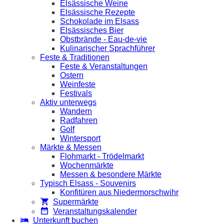
Elsässische Weine
Elsässische Rezepte
Schokolade im Elsass
Elsässisches Bier
Obstbrände - Eau-de-vie
Kulinarischer Sprachführer
Feste & Traditionen
Feste & Veranstaltungen
Ostern
Weinfeste
Festivals
Aktiv unterwegs
Wandern
Radfahren
Golf
Wintersport
Märkte & Messen
Flohmarkt - Trödelmarkt
Wochenmärkte
Messen & besondere Märkte
Typisch Elsass - Souvenirs
Konfitüren aus Niedermorschwihr
Supermärkte
Veranstaltungskalender
Unterkunft buchen