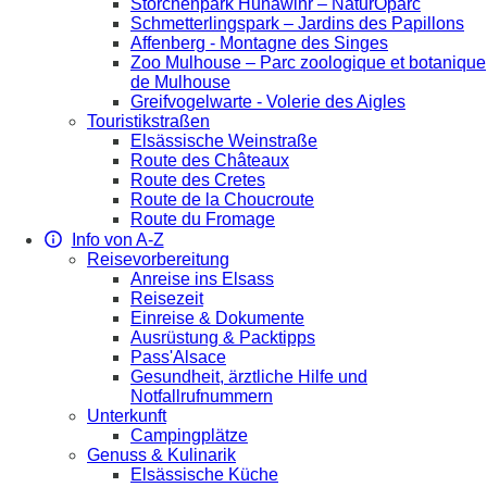
Storchenpark Hunawihr – NaturOparc
Schmetterlingspark – Jardins des Papillons
Affenberg - Montagne des Singes
Zoo Mulhouse – Parc zoologique et botanique
de Mulhouse
Greifvogelwarte - Volerie des Aigles
Touristikstraßen
Elsässische Weinstraße
Route des Châteaux
Route des Cretes
Route de la Choucroute
Route du Fromage
Info von A-Z
Reisevorbereitung
Anreise ins Elsass
Reisezeit
Einreise & Dokumente
Ausrüstung & Packtipps
Pass'Alsace
Gesundheit, ärztliche Hilfe und
Notfallrufnummern
Unterkunft
Campingplätze
Genuss & Kulinarik
Elsässische Küche