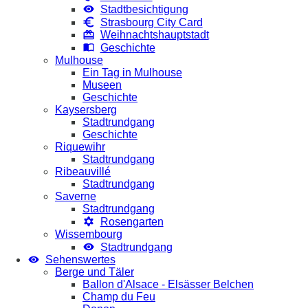
Stadtbesichtigung
Strasbourg City Card
Weihnachtshauptstadt
Geschichte
Mulhouse
Ein Tag in Mulhouse
Museen
Geschichte
Kaysersberg
Stadtrundgang
Geschichte
Riquewihr
Stadtrundgang
Ribeauvillé
Stadtrundgang
Saverne
Stadtrundgang
Rosengarten
Wissembourg
Stadtrundgang
Sehenswertes
Berge und Täler
Ballon d'Alsace - Elsässer Belchen
Champ du Feu