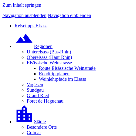
Zum Inhalt springen
Navigation ausblenden
Navigation einblenden
Reisetipps Elsass
Regionen
Unterelsass (Bas-Rhin)
Oberelsass (Haut-Rhin)
Elsässische Weinstrasse
Route Elsässische Weinstraße
Roadtrip planen
Weinlehrpfade im Elsass
Vogesen
Sundgau
Grand Ried
Foret de Haguenau
Städte
Besondere Orte
Colmar