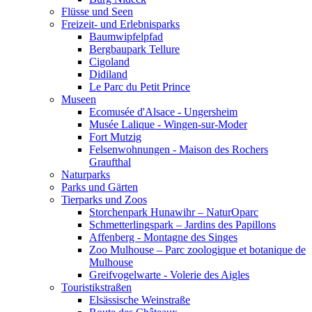
Flüsse und Seen
Freizeit- und Erlebnisparks
Baumwipfelpfad
Bergbaupark Tellure
Cigoland
Didiland
Le Parc du Petit Prince
Museen
Ecomusée d'Alsace - Ungersheim
Musée Lalique - Wingen-sur-Moder
Fort Mutzig
Felsenwohnungen - Maison des Rochers
Graufthal
Naturparks
Parks und Gärten
Tierparks und Zoos
Storchenpark Hunawihr – NaturOparc
Schmetterlingspark – Jardins des Papillons
Affenberg - Montagne des Singes
Zoo Mulhouse – Parc zoologique et botanique de
Mulhouse
Greifvogelwarte - Volerie des Aigles
Touristikstraßen
Elsässische Weinstraße