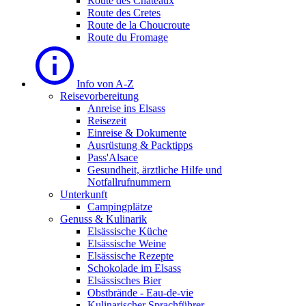
Route des Châteaux
Route des Cretes
Route de la Choucroute
Route du Fromage
Info von A-Z
Reisevorbereitung
Anreise ins Elsass
Reisezeit
Einreise & Dokumente
Ausrüstung & Packtipps
Pass'Alsace
Gesundheit, ärztliche Hilfe und
Notfallrufnummern
Unterkunft
Campingplätze
Genuss & Kulinarik
Elsässische Küche
Elsässische Weine
Elsässische Rezepte
Schokolade im Elsass
Elsässisches Bier
Obstbrände - Eau-de-vie
Kulinarischer Sprachführer